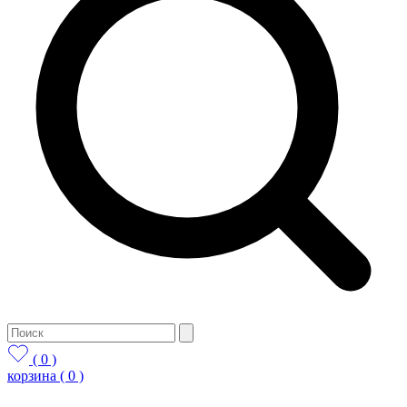
( 0 )
корзина
( 0 )