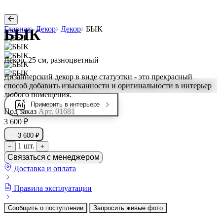
Главная
Декор
Декор
БЫК
БЫК
Декор, 25 см, разноцветный
Дизайнерский декор в виде статуэтки - это прекрасный
способ добавить изысканности и оригинальности в интерьер
любого помещения.
Примерить в интерьере
Под заказ
Арт. 01681
3 600 ₽
3 600 ₽
1 шт.
−
+
Связаться с менеджером
Доставка и оплата
Правила эксплуатации
Сообщить о поступлении
Запросить живые фото