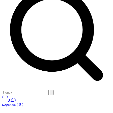
( 0 )
корзина
( 0 )