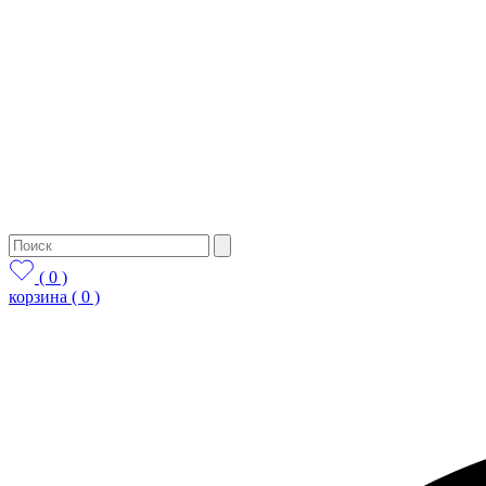
( 0 )
корзина
( 0 )