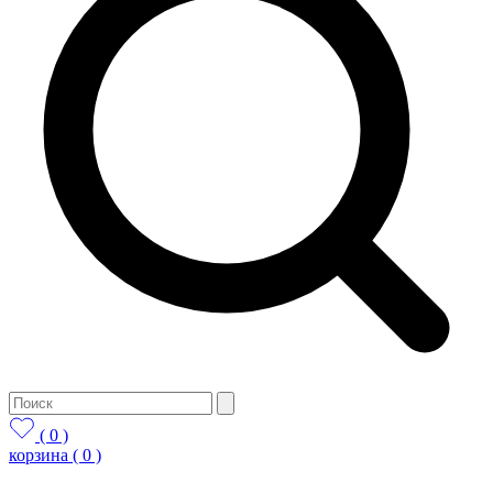
( 0 )
корзина
( 0 )