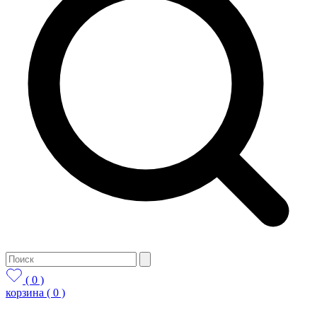
( 0 )
корзина
( 0 )