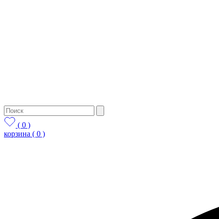
( 0 )
корзина
( 0 )