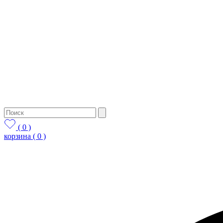
( 0 )
корзина
( 0 )