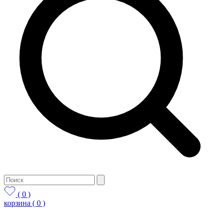
( 0 )
корзина
( 0 )