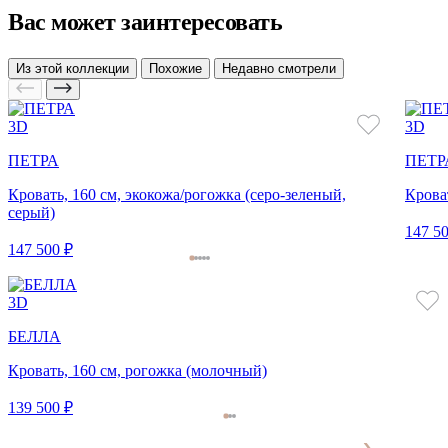
Вас может заинтересовать
Из этой коллекции
Похожие
Недавно смотрели
3D
3D
ПЕТРА
ПЕТР
Кровать, 160 см, экокожа/рогожка (серо-зеленый,
Крова
серый)
147 50
147 500 ₽
3D
БЕЛЛА
Кровать, 160 см, рогожка (молочный)
139 500 ₽