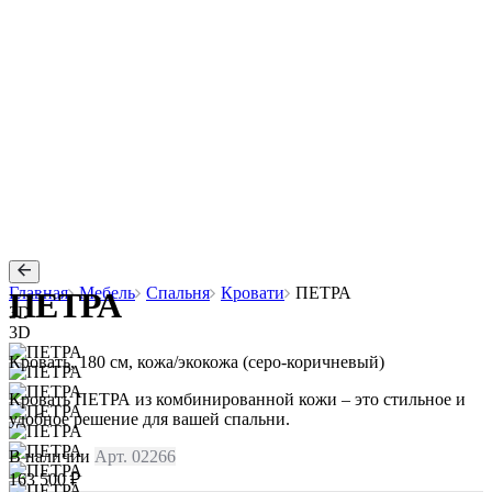
Главная
Мебель
Спальня
Кровати
ПЕТРА
ПЕТРА
3D
3D
Кровать, 180 см, кожа/экокожа (серо-коричневый)
Кровать ПЕТРА из комбинированной кожи – это стильное и
удобное решение для вашей спальни.
В наличии
Арт. 02266
163 500 ₽