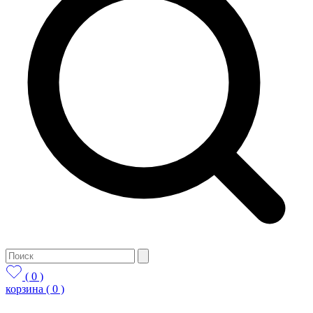
( 0 )
корзина
( 0 )