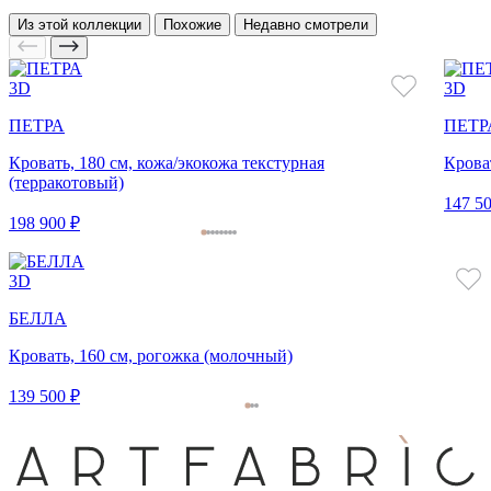
Из этой коллекции
Похожие
Недавно смотрели
3D
3D
ПЕТРА
ПЕТР
Кровать, 180 см, кожа/экокожа текстурная
Крова
(терракотовый)
147 50
198 900 ₽
3D
БЕЛЛА
Кровать, 160 см, рогожка (молочный)
139 500 ₽