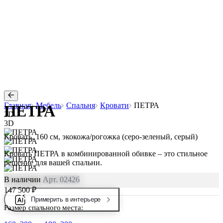
Главная
Мебель
Спальня
Кровати
ПЕТРА
ПЕТРА
3D
3D
Кровать, 160 см, экокожа/рогожка (серо-зеленый, серый)
Кровать ПЕТРА в комбинированной обивке – это стильное
решение для вашей спальни.
В наличии
Арт. 02426
147 500 ₽
Примерить в интерьере
Размер спального места: