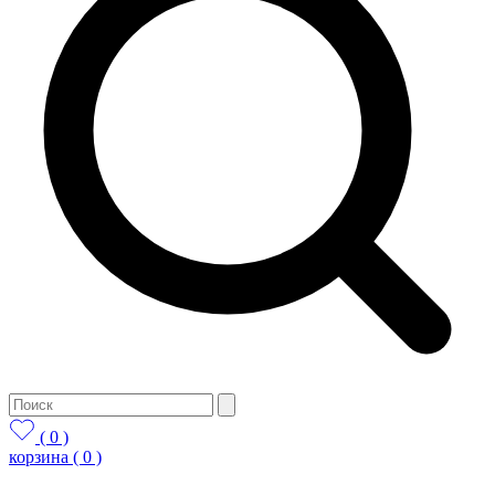
( 0 )
корзина
( 0 )