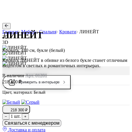
Главная
Мебель
Спальня
Кровати
ЛИНЕЙТ
ЛИНЕЙТ
3D
3D
Кровать, 180 см, букле (белый)
Кровать ЛИНЕЙТ в обивке из белого букле станет отличным
акцентом в светлых и романтичных интерьерах.
В наличии
Арт. 01201
218 300 ₽
Примерить в интерьере
Цвет, материал:
Белый
218 300 ₽
1 шт.
−
+
Связаться с менеджером
Доставка и оплата