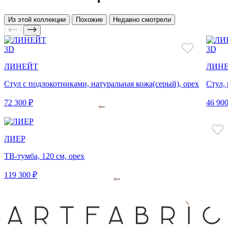
Из этой коллекции
Похожие
Недавно смотрели
3D
3D
ЛИНЕЙТ
ЛИН
Стул с подлокотниками, натуральная кожа(серый), орех
Стул,
72 300 ₽
46 900
ЛИЕР
ТВ-тумба, 120 см, орех
119 300 ₽