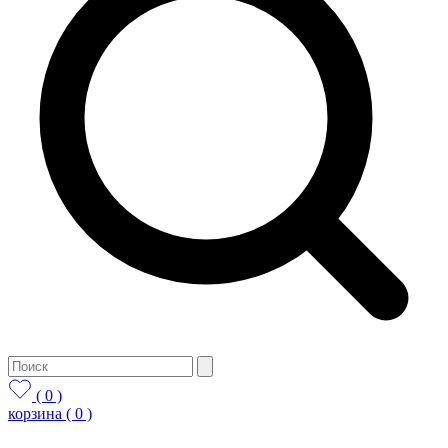
( 0 )
корзина
( 0 )