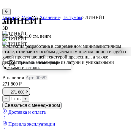
Главная
Мебель
Хранение
Тв-тумбы
ЛИНЕЙТ
ЛИНЕЙТ
3D
3D
ТВ-тумба, 210 см, венге
Коллекция разработана в современном минималистичном
стиле, отличается особым дымчатым цветом шпона из дуба с
яркой проступающей текстурой древесины, а также
декоративными элементами из латуни и уникальными
Примерить в интерьере
ножками из стали.
В наличии
Арт. 00682
271 800 ₽
271 800 ₽
1 шт.
−
+
Связаться с менеджером
Доставка и оплата
Правила эксплуатации