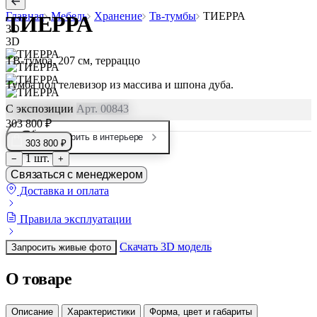
Главная
Мебель
Хранение
Тв-тумбы
ТИЕРРА
ТИЕРРА
3D
3D
ТВ-тумба, 207 см, терраццо
Тумба под телевизор из массива и шпона дуба.
С экспозиции
Арт. 00843
303 800 ₽
Примерить в интерьере
303 800 ₽
1 шт.
−
+
Связаться с менеджером
Доставка и оплата
Правила эксплуатации
Скачать 3D модель
Запросить живые фото
О товаре
Описание
Характеристики
Форма, цвет и габариты