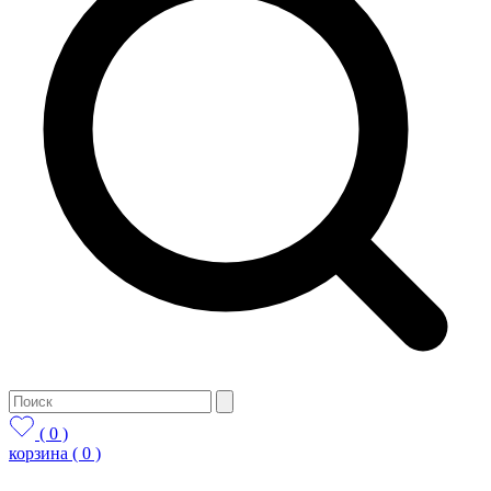
( 0 )
корзина
( 0 )