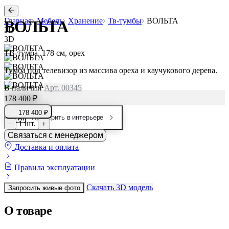
Главная
Мебель
Хранение
Тв-тумбы
ВОЛЬТА
ВОЛЬТА
3D
3D
ТВ-тумба, 178 см, орех
Тумба под телевизор из массива ореха и каучукового дерева.
В наличии
Арт. 00345
178 400 ₽
178 400 ₽
Примерить в интерьере
1 шт.
−
+
Связаться с менеджером
Доставка и оплата
Правила эксплуатации
Скачать 3D модель
Запросить живые фото
О товаре