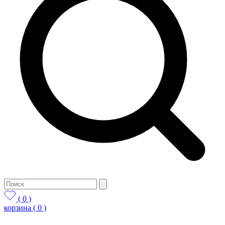
( 0 )
корзина
( 0 )