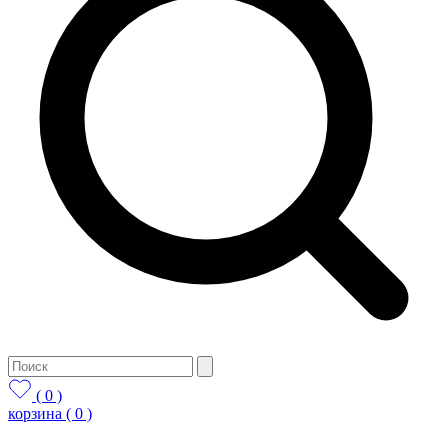
( 0 )
корзина
( 0 )