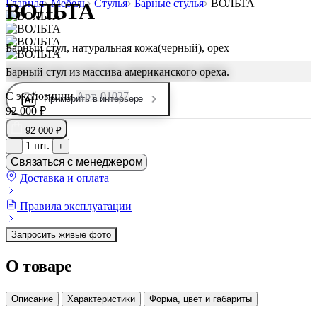
Главная
Мебель
Стулья
Барные стулья
ВОЛЬТА
ВОЛЬТА
Барный стул, натуральная кожа(черный), орех
Барный стул из массива американского ореха.
С экспозиции
Арт. 01027
Примерить в интерьере
92 000 ₽
92 000 ₽
1 шт.
−
+
Связаться с менеджером
Доставка и оплата
Правила эксплуатации
Запросить живые фото
О товаре
Описание
Характеристики
Форма, цвет и габариты