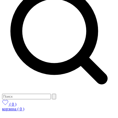
( 0 )
корзина
( 0 )