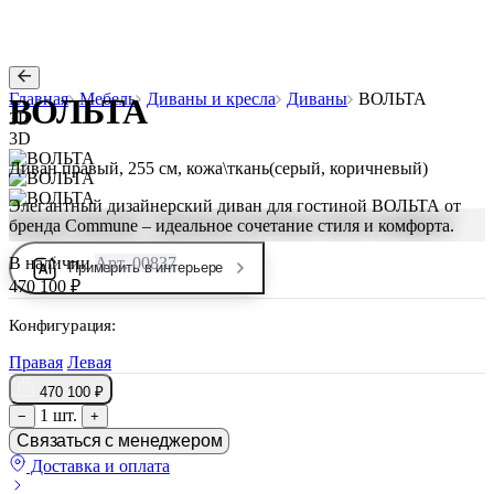
Главная
Мебель
Диваны и кресла
Диваны
ВОЛЬТА
ВОЛЬТА
3D
3D
Диван правый, 255 см, кожа\ткань(серый, коричневый)
Элегантный дизайнерский диван для гостиной ВОЛЬТА от
бренда Commune – идеальное сочетание стиля и комфорта.
В наличии
Арт. 00837
Примерить в интерьере
470 100 ₽
Конфигурация:
Правая
Левая
470 100 ₽
1 шт.
−
+
Связаться с менеджером
Доставка и оплата