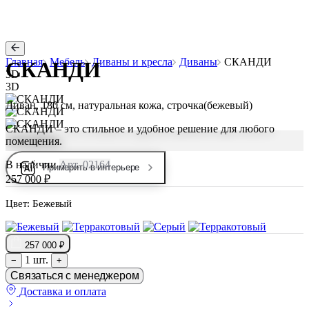
Главная
Мебель
Диваны и кресла
Диваны
СКАНДИ
СКАНДИ
3D
3D
Диван, 180 см, натуральная кожа, строчка(бежевый)
СКАНДИ – это стильное и удобное решение для любого
помещения.
В наличии
Арт. 02164
Примерить в интерьере
257 000 ₽
Цвет:
Бежевый
257 000 ₽
1 шт.
−
+
Связаться с менеджером
Доставка и оплата