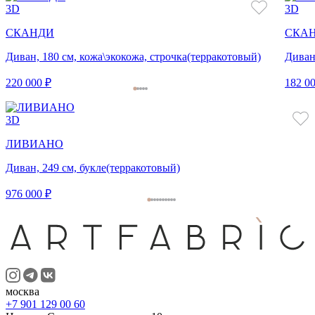
3D
3D
СКАНДИ
СКА
Диван, 180 см, кожа\экокожа, строчка(терракотовый)
Диван
220 000 ₽
182 00
3D
ЛИВИАНО
Диван, 249 см, букле(терракотовый)
976 000 ₽
москва
+7 901 129 00 60