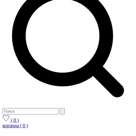
( 0 )
корзина
( 0 )