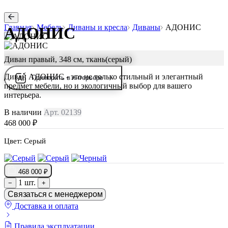
Главная
Мебель
Диваны и кресла
Диваны
АДОНИС
АДОНИС
Диван правый, 348 см, ткань(серый)
Диван АДОНИС - это не только стильный и элегантный
Примерить в интерьере
предмет мебели, но и экологичный выбор для вашего
интерьера.
В наличии
Арт. 02139
468 000 ₽
Цвет:
Серый
468 000 ₽
1 шт.
−
+
Связаться с менеджером
Доставка и оплата
Правила эксплуатации