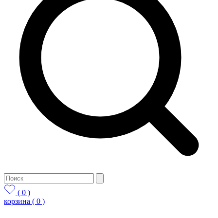
( 0 )
корзина
( 0 )