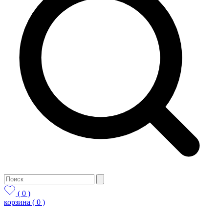
( 0 )
корзина
( 0 )