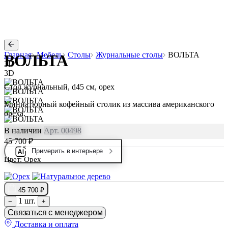
Главная
Мебель
Столы
Журнальные столы
ВОЛЬТА
ВОЛЬТА
3D
3D
Стол журнальный, d45 см, орех
Миниатюрный кофейный столик из массива американского
ореха.
В наличии
Арт. 00498
45 700 ₽
Примерить в интерьере
Цвет:
Орех
45 700 ₽
1 шт.
−
+
Связаться с менеджером
Доставка и оплата