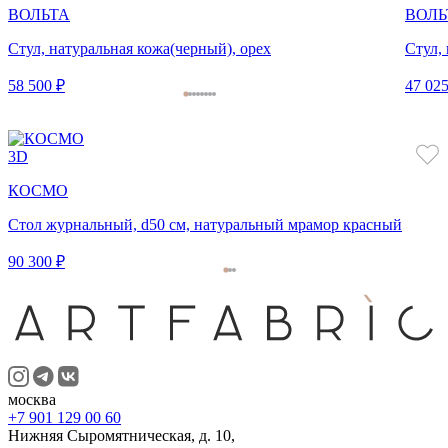
ВОЛЬТА
ВОЛЬ
Стул, натуральная кожа(черный), орех
Стул,
58 500 ₽
47 025
3D
КОСМО
Стол журнальный, d50 см, натуральный мрамор красный
90 300 ₽
москва
+7 901 129 00 60
Нижняя Сыромятническая, д. 10,