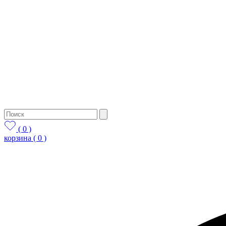
( 0 )
корзина
( 0 )