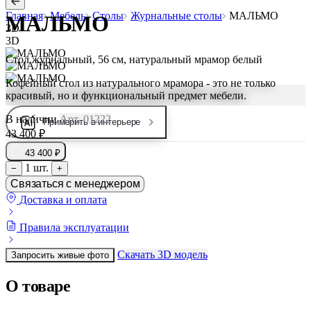
Главная
Мебель
Столы
Журнальные столы
МАЛЬМО
МАЛЬМО
3D
3D
Стол журнальный, 56 см, натуральный мрамор белый
Кофейный стол из натурального мрамора - это не только
красивый, но и функциональный предмет мебели.
В наличии
Арт. 01222
Примерить в интерьере
43 400 ₽
43 400 ₽
1 шт.
−
+
Связаться с менеджером
Доставка и оплата
Правила эксплуатации
Скачать 3D модель
Запросить живые фото
О товаре