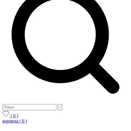
( 0 )
корзина
( 0 )