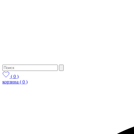
( 0 )
корзина
( 0 )