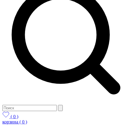
( 0 )
корзина
( 0 )