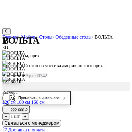
Главная
Мебель
Столы
Обеденные столы
ВОЛЬТА
ВОЛЬТА
3D
3D
Стол, 220 см, орех
Просторный стол из массива американского ореха.
В наличии
Арт. 00342
222 600 ₽
Размер:
Примерить в интерьере
220 см
180 см
160 см
222 600 ₽
1 шт.
−
+
Связаться с менеджером
Доставка и оплата