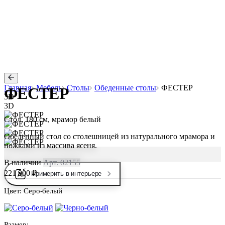
Главная
Мебель
Столы
Обеденные столы
ФЕСТЕР
ФЕСТЕР
3D
3D
Стол, 180 см, мрамор белый
Обеденный стол со столешницей из натурального мрамора и
ножками из массива ясеня.
В наличии
Арт. 02155
221 900 ₽
Примерить в интерьере
Цвет:
Серо-белый
Размер: