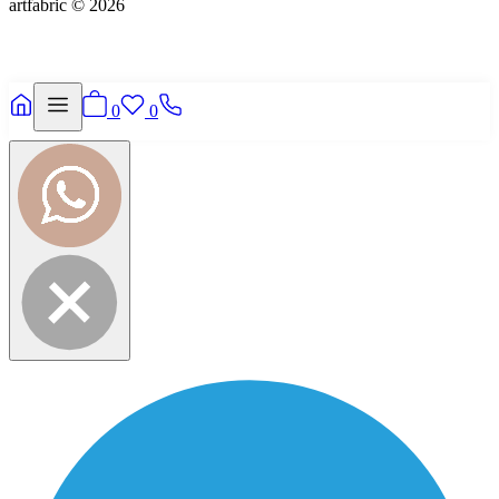
artfabric © 2026
0
0