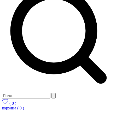
( 0 )
корзина
( 0 )