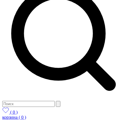
( 0 )
корзина
( 0 )