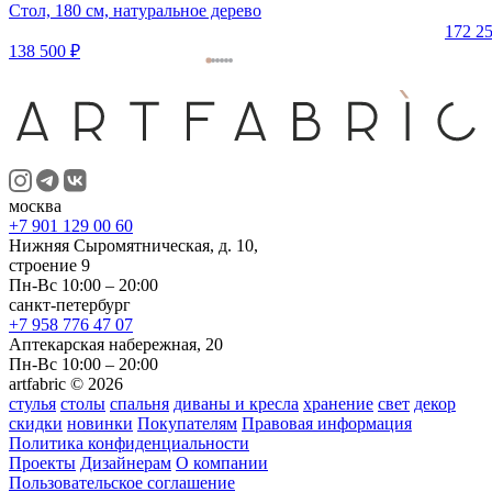
Стол, 180 см, натуральное дерево
172 25
138 500 ₽
москва
+7 901 129 00 60
Нижняя Сыромятническая, д. 10,
строение 9
Пн-Вс 10:00 – 20:00
санкт-петербург
+7 958 776 47 07
Аптекарская набережная, 20
Пн-Вс 10:00 – 20:00
artfabric © 2026
стулья
столы
спальня
диваны и кресла
хранение
свет
декор
скидки
новинки
Покупателям
Правовая информация
Политика конфиденциальности
Проекты
Дизайнерам
О компании
Пользовательское соглашение