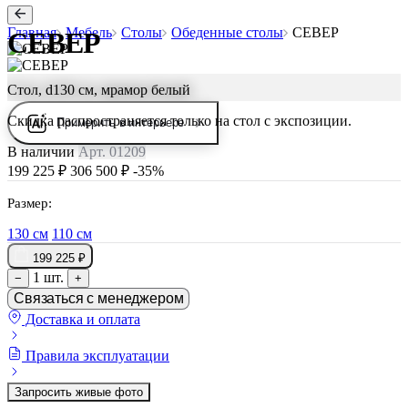
Главная
Мебель
Столы
Обеденные столы
СЕВЕР
СЕВЕР
Стол, d130 см, мрамор белый
Скидка распространяется только на стол с экспозиции.
Примерить в интерьере
В наличии
Арт. 01209
199 225 ₽
306 500 ₽
-35%
Размер:
130 см
110 см
199 225 ₽
1 шт.
−
+
Связаться с менеджером
Доставка и оплата
Правила эксплуатации
Запросить живые фото