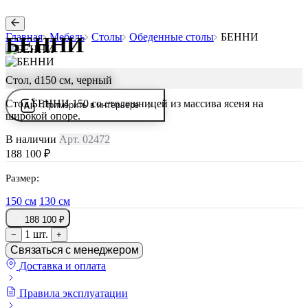
Главная
Мебель
Столы
Обеденные столы
БЕННИ
БЕННИ
Стол, d150 см, черный
Стол БЕННИ 150 со столешницей из массива ясеня на
Примерить в интерьере
широкой опоре.
В наличии
Арт. 02472
188 100 ₽
Размер:
150 см
130 см
188 100 ₽
1 шт.
−
+
Связаться с менеджером
Доставка и оплата
Правила эксплуатации