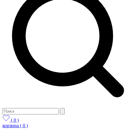
( 0 )
корзина
( 0 )