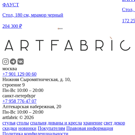
ФАУСТ
Стол, 
Стол, 180 см, мрамор черный
172 25
204 300 ₽
москва
+7 901 129 00 60
Нижняя Сыромятническая, д. 10,
строение 9
Пн-Вс 10:00 – 20:00
санкт-петербург
+7 958 776 47 07
Аптекарская набережная, 20
Пн-Вс 10:00 – 20:00
artfabric © 2026
стулья
столы
спальня
диваны и кресла
хранение
свет
декор
скидки
новинки
Покупателям
Правовая информация
Политика конфиденциальности