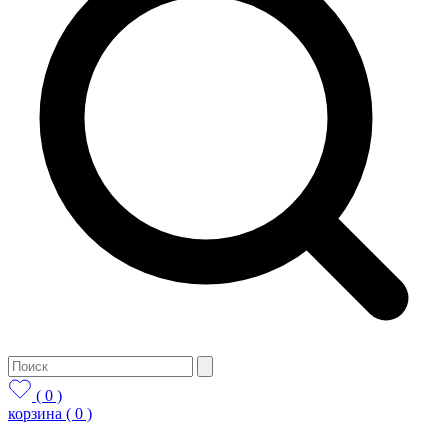
( 0 )
корзина
( 0 )