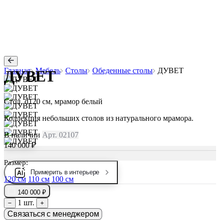
Главная
Мебель
Столы
Обеденные столы
ДУВЕТ
ДУВЕТ
Стол, d120 см, мрамор белый
Коллекция небольших столов из натурального мрамора.
В наличии
Арт. 02107
140 000 ₽
Размер:
Примерить в интерьере
120 см
110 см
100 см
140 000 ₽
1 шт.
−
+
Связаться с менеджером