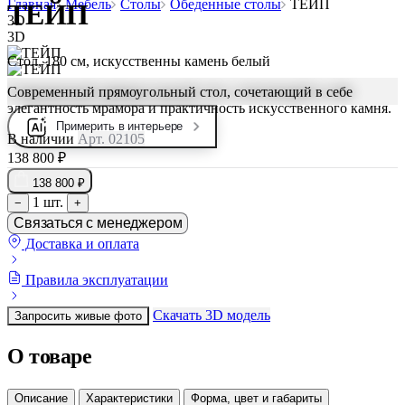
Главная
Мебель
Столы
Обеденные столы
ТЕЙП
ТЕЙП
3D
3D
Стол, 180 см, искусственны камень белый
Современный прямоугольный стол, сочетающий в себе
элегантность мрамора и практичность искусственного камня.
Примерить в интерьере
В наличии
Арт. 02105
138 800 ₽
138 800 ₽
1 шт.
−
+
Связаться с менеджером
Доставка и оплата
Правила эксплуатации
Скачать 3D модель
Запросить живые фото
О товаре
Описание
Характеристики
Форма, цвет и габариты