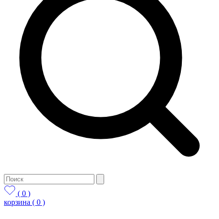
( 0 )
корзина
( 0 )