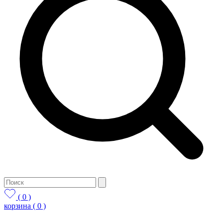
( 0 )
корзина
( 0 )