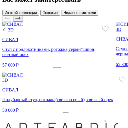
Из этой коллекции
Похожие
Недавно смотрели
3D
3D
СИВ
СИВАЛ
Стул 
Стул с подлокотниками, рогожка(серый)\шпон,
черны
светлый орех
65 800
57 000 ₽
3D
СИВАЛ
Полубарный стул, рогожка(светло-серый), светлый орех
58 000 ₽