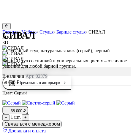
Главная
Мебель
Стулья
Барные стулья
СИВАЛ
СИВАЛ
3D
3D
Полубарный стул, натуральная кожа(серый), черный
Барный стул со спинкой в универсальных цветах – отличное
решение для любой барной группы.
В наличии
Арт. 02379
68 000 ₽
Примерить в интерьере
Цвет:
Серый
68 000 ₽
1 шт.
−
+
Связаться с менеджером
Доставка и оплата