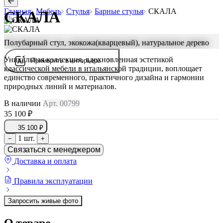
Главная
Мебель
Стулья
Барные стулья
СКАЛА
СКАЛА
Полубарный стул, экокожа(кварцевый), натуральное дерево
Уникальная коллекция, вдохновленная эстетикой
Примерить в интерьере
классической мебели в итальянской традиции, воплощает
единство современного, практичного дизайна и гармонии
природных линий и материалов.
В наличии
Арт. 00799
35 100 ₽
35 100 ₽
1 шт.
−
+
Связаться с менеджером
Доставка и оплата
Правила эксплуатации
Запросить живые фото