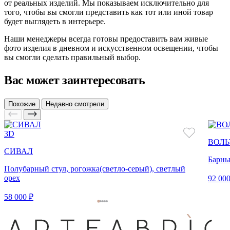
от реальных изделий. Мы показываем исключительно для
того, чтобы вы смогли представить как тот или иной товар
будет выглядеть в интерьере.
Наши менеджеры всегда готовы предоставить вам живые
фото изделия в дневном и искусственном освещении, чтобы
вы смогли сделать правильный выбор.
Вас может заинтересовать
Похожие
Недавно смотрели
3D
ВОЛЬ
СИВАЛ
Барны
Полубарный стул, рогожка(светло-серый), светлый
орех
92 000
58 000 ₽