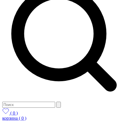
( 0 )
корзина
( 0 )