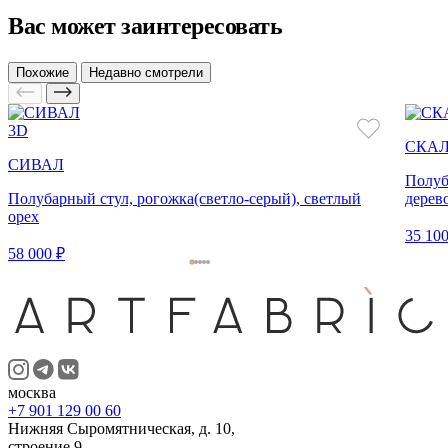
Вас может заинтересовать
Похожие
Недавно смотрели
3D
СКА
СИВАЛ
Полуб
Полубарный стул, рогожка(светло-серый), светлый
дерев
орех
35 100
58 000 ₽
москва
+7 901 129 00 60
Нижняя Сыромятническая, д. 10,
строение 9