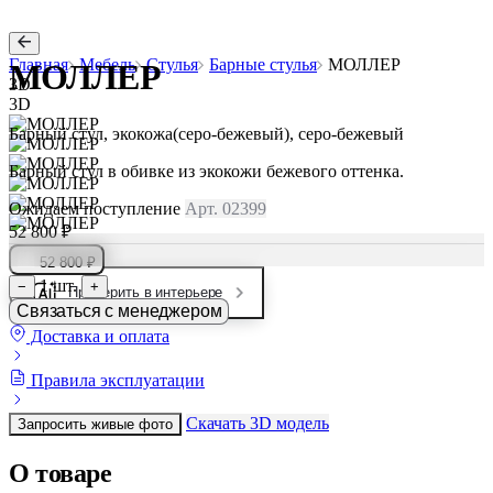
Главная
Мебель
Стулья
Барные стулья
МОЛЛЕР
МОЛЛЕР
3D
3D
Барный стул, экокожа(серо-бежевый), серо-бежевый
Барный стул в обивке из экокожи бежевого оттенка.
Ожидаем поступление
Арт. 02399
52 800 ₽
52 800 ₽
1 шт.
−
+
Примерить в интерьере
Связаться с менеджером
Доставка и оплата
Правила эксплуатации
Скачать 3D модель
Запросить живые фото
О товаре