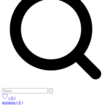
( 0 )
корзина
( 0 )