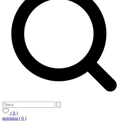
( 0 )
корзина
( 0 )