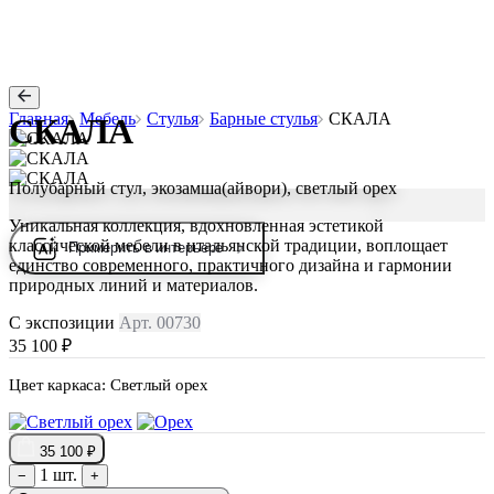
Главная
Мебель
Стулья
Барные стулья
СКАЛА
СКАЛА
Полубарный стул, экозамша(айвори), светлый орех
Уникальная коллекция, вдохновленная эстетикой
классической мебели в итальянской традиции, воплощает
Примерить в интерьере
единство современного, практичного дизайна и гармонии
природных линий и материалов.
С экспозиции
Арт. 00730
35 100 ₽
Цвет каркаса:
Светлый орех
35 100 ₽
1 шт.
−
+