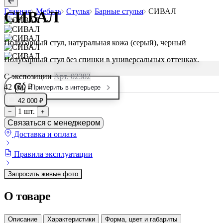
Главная
Мебель
Стулья
Барные стулья
СИВАЛ
СИВАЛ
Полубарный стул, натуральная кожа (серый), черный
Полубарный стул без спинки в универсальных оттенках.
С экспозиции
Арт. 02382
42 000 ₽
Примерить в интерьере
42 000 ₽
1 шт.
−
+
Связаться с менеджером
Доставка и оплата
Правила эксплуатации
Запросить живые фото
О товаре
Описание
Характеристики
Форма, цвет и габариты