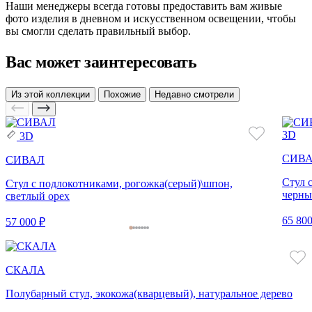
Наши менеджеры всегда готовы предоставить вам живые
фото изделия в дневном и искусственном освещении, чтобы
вы смогли сделать правильный выбор.
Вас может заинтересовать
Из этой коллекции
Похожие
Недавно смотрели
3D
3D
СИВ
СИВАЛ
Стул 
Стул с подлокотниками, рогожка(серый)\шпон,
черны
светлый орех
65 800
57 000 ₽
СКАЛА
Полубарный стул, экокожа(кварцевый), натуральное дерево