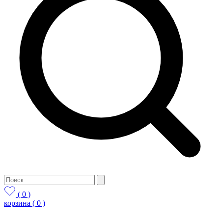
( 0 )
корзина
( 0 )