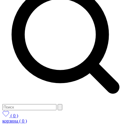
( 0 )
корзина
( 0 )