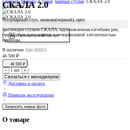
Главная
Мебель
Стулья
Барные стулья
СКАЛА 2.0
СКАЛА 2.0
Полубарный стул, экокожа(черный), орех
Коллекция стульев СКАЛА, вдохновленная изгибами рек,
природным ландшафтом и неторопливой элегантностью
Примерить в интерьере
природы.
В наличии
Арт. 02613
46 500 ₽
46 500 ₽
1 шт.
−
+
Связаться с менеджером
Доставка и оплата
Правила эксплуатации
Запросить живые фото
О товаре