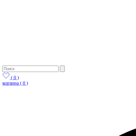
( 0 )
корзина
( 0 )