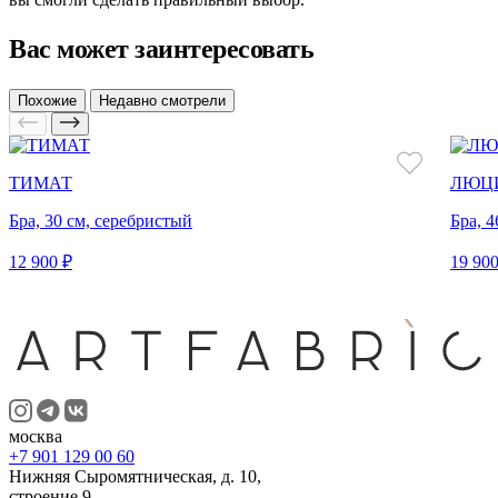
Вас может заинтересовать
Похожие
Недавно смотрели
ТИМАТ
ЛЮЦ
Бра, 30 см, серебристый
Бра, 4
12 900 ₽
19 900
москва
+7 901 129 00 60
Нижняя Сыромятническая, д. 10,
строение 9