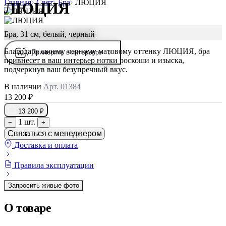
Главная
Свет
Бра
ЛЮЦИЯ
ЛЮЦИЯ
Бра, 31 см, белый, черный
Благодаря своему черному матовому оттенку ЛЮЦИЯ, бра
Примерить в интерьере
привнесет в ваш интерьер нотки роскоши и изыска,
подчеркнув ваш безупречный вкус.
В наличии
Арт. 01384
13 200 ₽
13 200 ₽
1 шт.
−
+
Связаться с менеджером
Доставка и оплата
Правила эксплуатации
Запросить живые фото
О товаре