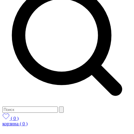
( 0 )
корзина
( 0 )