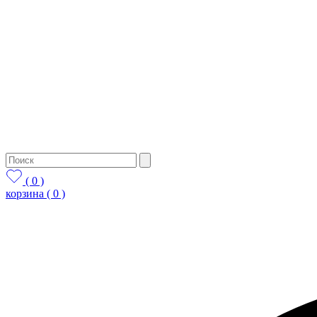
( 0 )
корзина
( 0 )