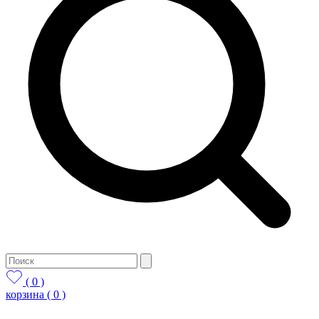
( 0 )
корзина
( 0 )