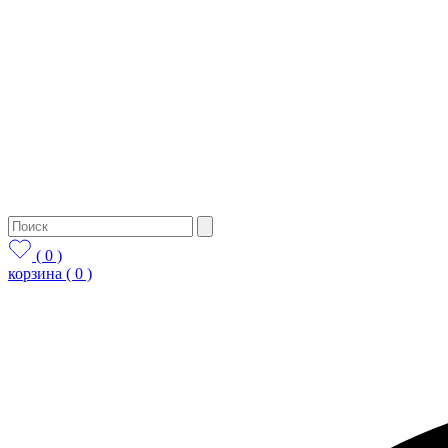
( 0 )
корзина
( 0 )