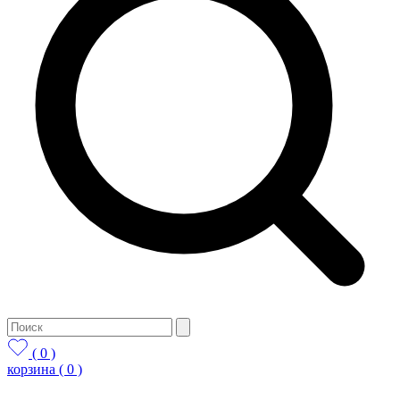
( 0 )
корзина
( 0 )