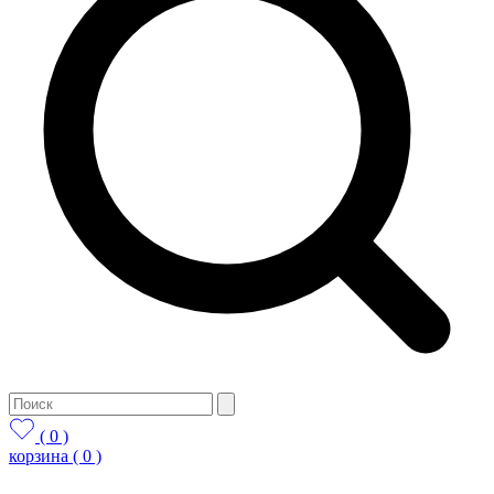
( 0 )
корзина
( 0 )