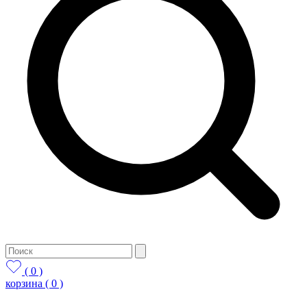
( 0 )
корзина
( 0 )