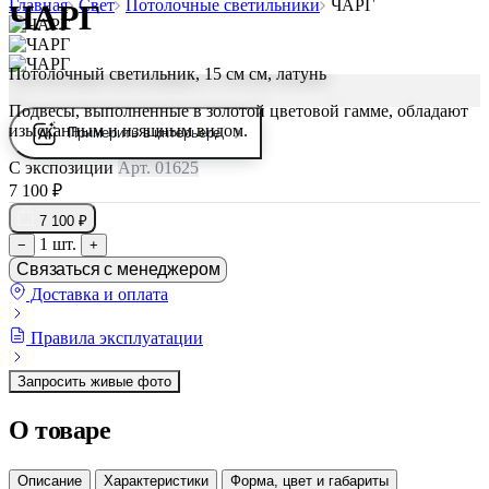
Главная
Свет
Потолочные светильники
ЧАРГ
ЧАРГ
Потолочный светильник, 15 см см, латунь
Подвесы, выполненные в золотой цветовой гамме, обладают
изысканным и изящным видом.
Примерить в интерьере
С экспозиции
Арт. 01625
7 100 ₽
7 100 ₽
1 шт.
−
+
Связаться с менеджером
Доставка и оплата
Правила эксплуатации
Запросить живые фото
О товаре
Описание
Характеристики
Форма, цвет и габариты