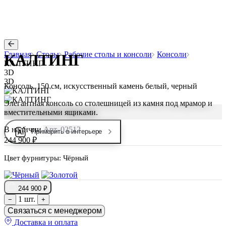
Главная
Столы
Рабочие столы и консоли
Консоли
КАЛТИНГ
КАЛТИНГ
3D
3D
Консоль, 150 см, искусственный камень белый, черный
Элегантная консоль со столешницей из камня под мрамор и
вместительными ящиками.
В наличии
Арт. 02512
Примерить в интерьере
244 900 ₽
Цвет фурнитуры:
Чёрный
244 900 ₽
1 шт.
−
+
Связаться с менеджером
Доставка и оплата