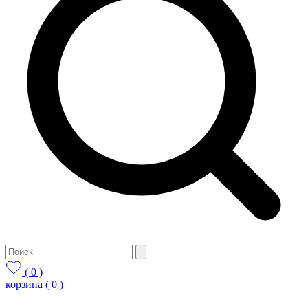
( 0 )
корзина
( 0 )