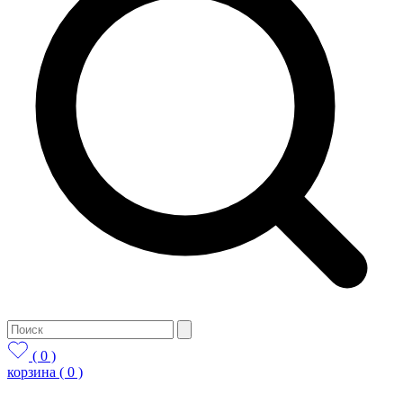
( 0 )
корзина
( 0 )