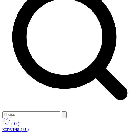
( 0 )
корзина
( 0 )