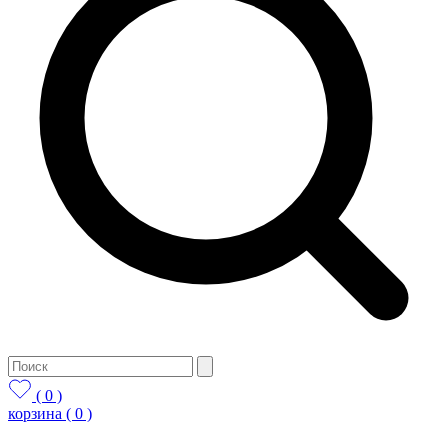
( 0 )
корзина
( 0 )