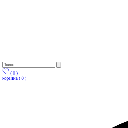
( 0 )
корзина
( 0 )