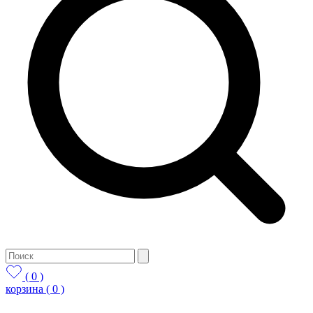
( 0 )
корзина
( 0 )