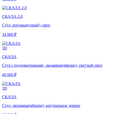
СКАЛА 2.0
Стул, рогожка(серый), орех
34 800 ₽
3D
СКАЛА
Стул с подлокотниками, экозамша(айвори), светлый орех
40 000 ₽
3D
СКАЛА
Стул, экозамша(айвори), натуральное дерево