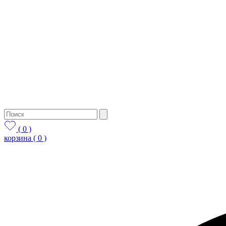
( 0 )
корзина
( 0 )