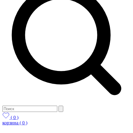
( 0 )
корзина
( 0 )