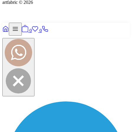
artfabric © 2026
0
0