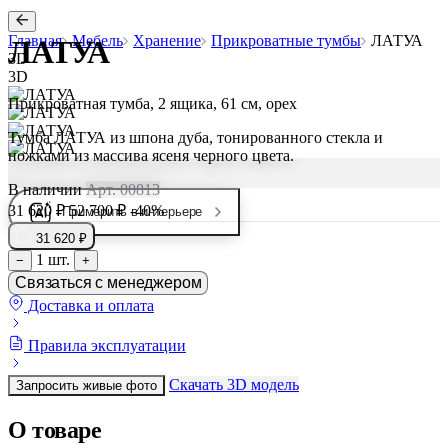
Главная
Мебель
Хранение
Прикроватные тумбы
ЛАТУА
ЛАТУА
3D
3D
Прикроватная тумба, 2 ящика, 61 см, орех
Тумба ЛАТУА из шпона дуба, тонированного стекла и
ножками из массива ясеня черного цвета.
В наличии
Арт. 00813
31 620 ₽
52 700 ₽
-40%
Примерить в интерьере
31 620 ₽
1 шт.
−
+
Связаться с менеджером
Доставка и оплата
Правила эксплуатации
Скачать 3D модель
Запросить живые фото
О товаре