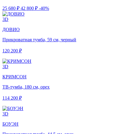
25 680 ₽
42 800 ₽
-40%
3D
ДОВИО
Прикроватная тумба, 59 см, черный
120 200 ₽
3D
КРИМСОН
ТВ-тумба, 180 см, орех
114 200 ₽
3D
БОУЭН