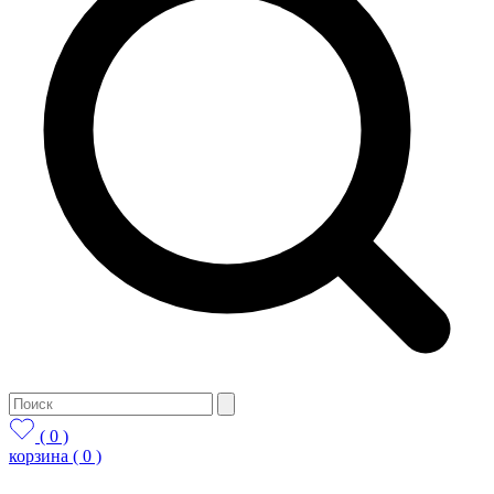
( 0 )
корзина
( 0 )